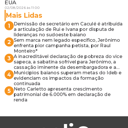
EUA
02/08/2026 às 11:00
Mais Lidas
Demissão de secretário em Caculé é atribuída
1
a articulação de Rui e Ivana por disputa de
lideranças no sudoeste baiano
Sem marca nem legado específico, Jerônimo
2
enfrenta pior campanha petista, por Raul
Monteiro*
A inacreditável declaração de pobreza do vice
3
sapeca, a sabatina sofrível para Jerônimo, a
cassação iminente da desembargadora e a
vaga do Quinto para o MP baiano
Municípios baianos superam metas do Ideb e
4
evidenciam os impactos da formação
continuada
Neto Carletto apresenta crescimento
5
patrimonial de 6.000% em declaração de
renda