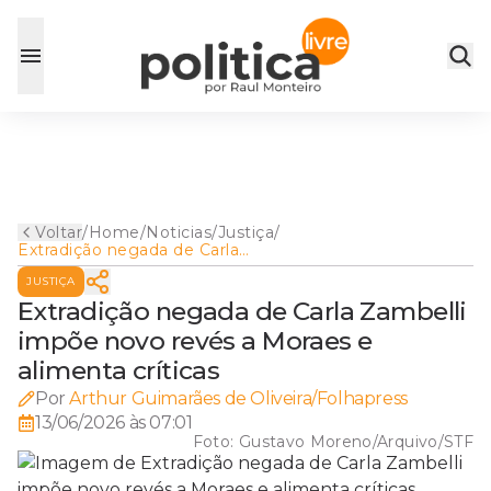
Voltar
/
Home
/
Noticias
/
Justiça
/
Extradição negada de Carla
Zambelli impõe novo revés a
JUSTIÇA
Moraes e alimenta críticas
Extradição negada de Carla Zambelli
impõe novo revés a Moraes e
alimenta críticas
Por
Arthur Guimarães de Oliveira/Folhapress
13/06/2026 às 07:01
Foto:
Gustavo Moreno/Arquivo/STF