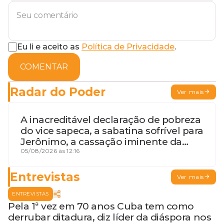
Eu li e aceito as
Política de Privacidade
.
COMENTAR
Radar do Poder
Ver mais
A inacreditável declaração de pobreza
do vice sapeca, a sabatina sofrível para
Jerônimo, a cassação iminente da
desembargadora e a vaga do Quinto
05/08/2026 às 12:16
para o MP baiano
Entrevistas
Ver mais
ENTREVISTAS
Pela 1ª vez em 70 anos Cuba tem como
derrubar ditadura, diz líder da diáspora nos