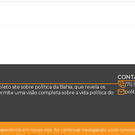
CONT
(71)
to site sobre política da Bahia, que revela os
poli
permite uma visão completa sobre a vida política do
 experiência em nosso site. Ao continuar navegando, você concord