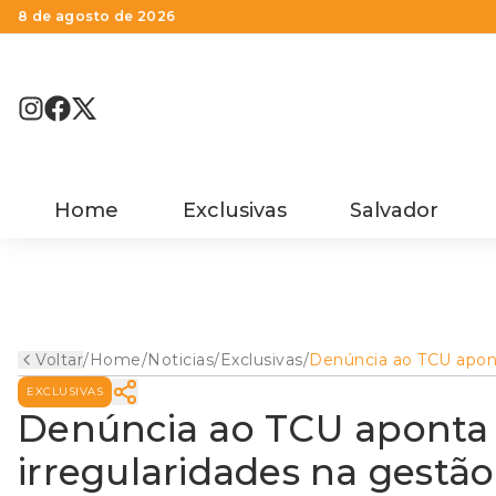
8 de agosto de 2026
Home
Exclusivas
Salvador
Voltar
/
Home
/
Noticias
/
Exclusivas
/
Denúncia ao TCU apon
suspeitas de irregular
EXCLUSIVAS
na gestão do Coren-B
Denúncia ao TCU aponta 
irregularidades na gestã