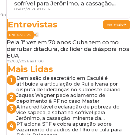
sofrível para Jerônimo, a cassação
iminente da desembargadora e a
05/08/2026 às 12:16
ção
vaga do Quinto para o MP baiano
Entrevistas
Ver mais
ENTREVISTAS
Pela 1ª vez em 70 anos Cuba tem como
derrubar ditadura, diz líder da diáspora nos
EUA
02/08/2026 às 11:00
Mais Lidas
Demissão de secretário em Caculé é
1
atribuída a articulação de Rui e Ivana por
disputa de lideranças no sudoeste baiano
Jaques Wagner pede adiamento de
2
depoimento à PF no caso Master
A inacreditável declaração de pobreza do
3
vice sapeca, a sabatina sofrível para
Jerônimo, a cassação iminente da
desembargadora e a vaga do Quinto para o
PT aciona STF e cobra apuração sobre
4
MP baiano
vazamento de áudios de filho de Lula para