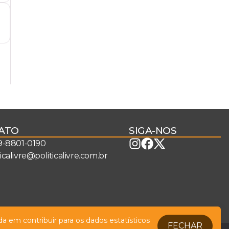
ATO
SIGA-NOS
 9-8801-0190
ticalivre@politicalivre.com.br
a em contribuir para os dados estatísticos
FECHAR