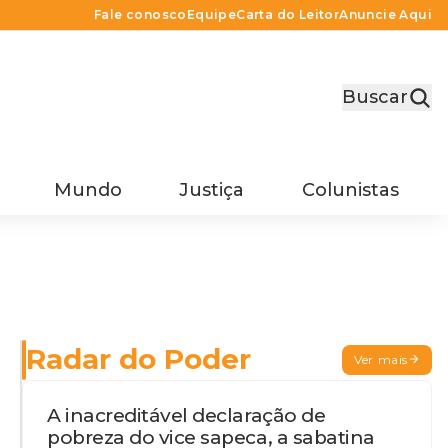
Fale conosco
Equipe
Carta do Leitor
Anuncie Aqui
Buscar
Mundo
Justiça
Colunistas
Radar do Poder
Ver mais
A inacreditável declaração de
pobreza do vice sapeca, a sabatina