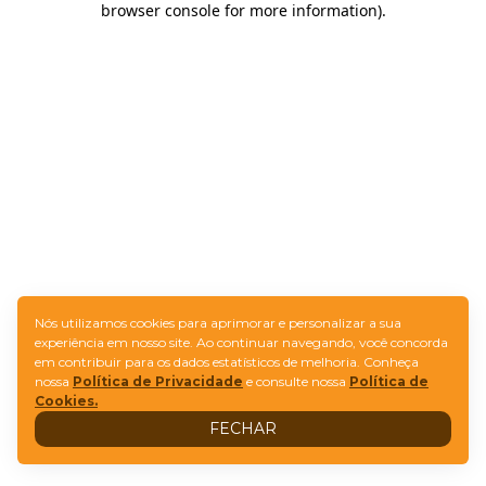
browser console for more information)
.
Nós utilizamos cookies para aprimorar e personalizar a sua
experiência em nosso site. Ao continuar navegando, você concorda
em contribuir para os dados estatísticos de melhoria. Conheça
nossa
Política de Privacidade
e consulte nossa
Política de
Cookies.
FECHAR