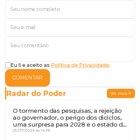
Eu li e aceito as
Política de Privacidade
.
COMENTAR
Radar do Poder
Ver mais
O tormento das pesquisas, a rejeição
ao governador, o perigo dos diciclos,
uma surpresa para 2028 e o estado de
terceira guerra mundial
29/07/2026 às 14:36