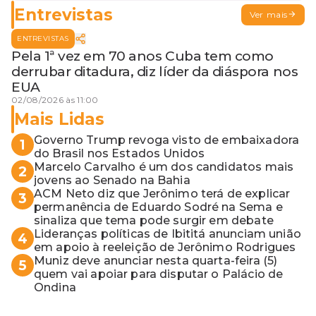
Entrevistas
Ver mais
ENTREVISTAS
Pela 1ª vez em 70 anos Cuba tem como
derrubar ditadura, diz líder da diáspora nos
EUA
02/08/2026 às 11:00
Mais Lidas
Governo Trump revoga visto de embaixadora
1
do Brasil nos Estados Unidos
Marcelo Carvalho é um dos candidatos mais
2
jovens ao Senado na Bahia
ACM Neto diz que Jerônimo terá de explicar
3
permanência de Eduardo Sodré na Sema e
sinaliza que tema pode surgir em debate
Lideranças políticas de Ibititá anunciam união
4
em apoio à reeleição de Jerônimo Rodrigues
Muniz deve anunciar nesta quarta-feira (5)
5
quem vai apoiar para disputar o Palácio de
Ondina