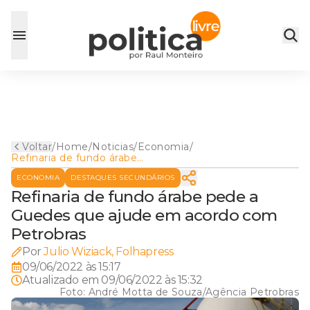
Voltar
/
Home
/
Noticias
/
Economia
/
Refinaria de fundo árabe
pede a Guedes que ajude em
ECONOMIA
DESTAQUES SECUNDÁRIOS
acordo com Petrobras
Refinaria de fundo árabe pede a
Guedes que ajude em acordo com
Petrobras
Por
Julio Wiziack, Folhapress
09/06/2022 às 15:17
Atualizado em
09/06/2022 às 15:32
Foto:
André Motta de Souza/Agência Petrobras