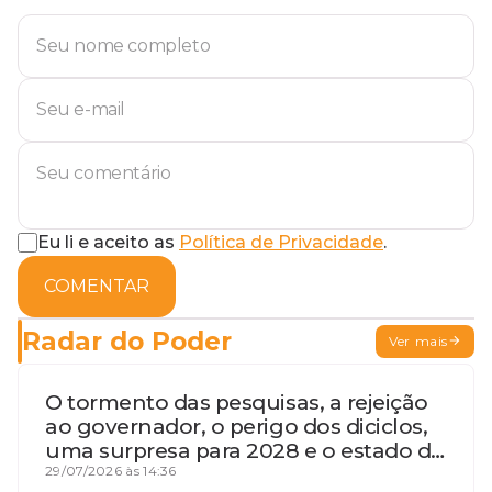
Eu li e aceito as
Política de Privacidade
.
COMENTAR
Radar do Poder
Ver mais
O tormento das pesquisas, a rejeição
ao governador, o perigo dos diciclos,
uma surpresa para 2028 e o estado de
terceira guerra mundial
29/07/2026 às 14:36