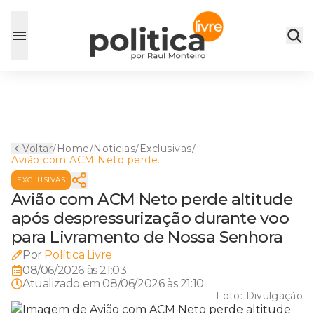
Voltar
/
Home
/
Noticias
/
Exclusivas
/
Avião com ACM Neto perde
altitude após
EXCLUSIVAS
despressurização durante
voo para Livramento de
Avião com ACM Neto perde altitude
Nossa Senhora
após despressurização durante voo
para Livramento de Nossa Senhora
Por
Política Livre
08/06/2026 às 21:03
Atualizado em
08/06/2026 às 21:10
Foto:
Divulgação