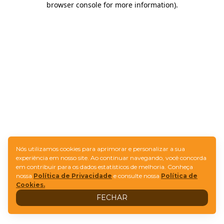
browser console for more information)
.
Nós utilizamos cookies para aprimorar e personalizar a sua
experiência em nosso site. Ao continuar navegando, você concorda
em contribuir para os dados estatísticos de melhoria. Conheça
nossa
Política de Privacidade
e consulte nossa
Política de
Cookies.
FECHAR