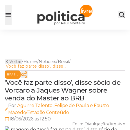
Voltar
/
Home
/
Noticias
/
Brasil
/
‘Você faz parte disso’, disse
sócio de Vorcaro a Jaques
BRASIL
Wagner sobre venda do
Master ao BRB
‘Você faz parte disso’, disse sócio de
Vorcaro a Jaques Wagner sobre
venda do Master ao BRB
Por
Aguirre Talento, Felipe de Paula e Fausto
Macedo/Estadão Conteúdo
18/06/2026 às 12:50
Foto:
Divulgação/Arquivo