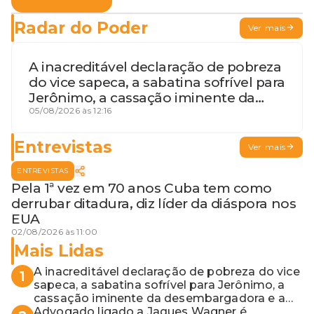
Radar do Poder
Ver mais
A inacreditável declaração de pobreza
do vice sapeca, a sabatina sofrível para
Jerônimo, a cassação iminente da
desembargadora e a vaga do Quinto
05/08/2026 às 12:16
para o MP baiano
Entrevistas
Ver mais
ENTREVISTAS
Pela 1ª vez em 70 anos Cuba tem como
derrubar ditadura, diz líder da diáspora nos
EUA
02/08/2026 às 11:00
Mais Lidas
A inacreditável declaração de pobreza do vice
1
sapeca, a sabatina sofrível para Jerônimo, a
cassação iminente da desembargadora e a
vaga do Quinto para o MP baiano
Advogado ligado a Jaques Wagner é