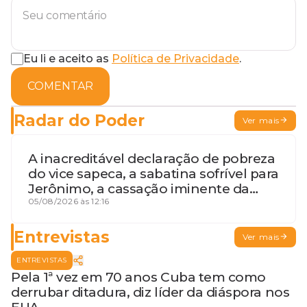
Eu li e aceito as
Política de Privacidade
.
COMENTAR
Radar do Poder
Ver mais
A inacreditável declaração de pobreza
do vice sapeca, a sabatina sofrível para
Jerônimo, a cassação iminente da
desembargadora e a vaga do Quinto
05/08/2026 às 12:16
para o MP baiano
Entrevistas
Ver mais
ENTREVISTAS
Pela 1ª vez em 70 anos Cuba tem como
derrubar ditadura, diz líder da diáspora nos