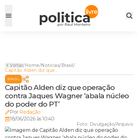
Voltar
/
Home
/
Noticias
/
Brasil
/
Capitão Alden diz que
operação contra Jaques
BRASIL
Wagner ‘abala núcleo do
poder do PT’
Capitão Alden diz que operação
contra Jaques Wagner ‘abala núcleo
do poder do PT’
Por
Redação
18/06/2026 às 10:40
Foto:
Divulgação/Arquivo