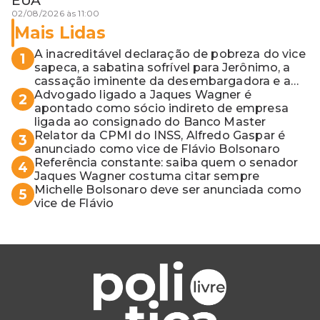
EUA
02/08/2026 às 11:00
Mais Lidas
A inacreditável declaração de pobreza do vice
1
sapeca, a sabatina sofrível para Jerônimo, a
cassação iminente da desembargadora e a
vaga do Quinto para o MP baiano
Advogado ligado a Jaques Wagner é
2
apontado como sócio indireto de empresa
ligada ao consignado do Banco Master
Relator da CPMI do INSS, Alfredo Gaspar é
3
anunciado como vice de Flávio Bolsonaro
Referência constante: saiba quem o senador
4
Jaques Wagner costuma citar sempre
Michelle Bolsonaro deve ser anunciada como
5
vice de Flávio