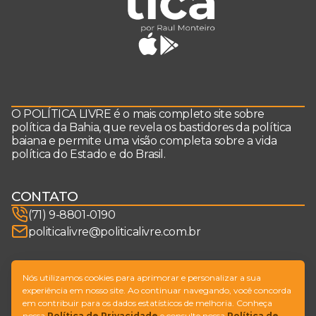
O POLÍTICA LIVRE é o mais completo site sobre
política da Bahia, que revela os bastidores da política
baiana e permite uma visão completa sobre a vida
política do Estado e do Brasil.
CONTATO
(71) 9-8801-0190
politicalivre@politicalivre.com.br
SIGA-NOS
Nós utilizamos cookies para aprimorar e personalizar a sua
experiência em nosso site. Ao continuar navegando, você concorda
em contribuir para os dados estatísticos de melhoria. Conheça
nossa
Política de Privacidade
e consulte nossa
Política de