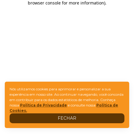
browser console for more information)
.
Nós utilizamos cookies para aprimorar e personalizar a sua
experiência em nosso site. Ao continuar navegando, você concorda
em contribuir para os dados estatísticos de melhoria. Conheça
nossa
Política de Privacidade
e consulte nossa
Política de
Cookies.
FECHAR