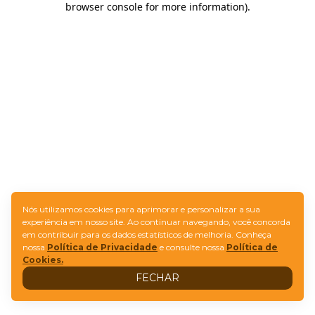
browser console for more information)
.
Nós utilizamos cookies para aprimorar e personalizar a sua
experiência em nosso site. Ao continuar navegando, você concorda
em contribuir para os dados estatísticos de melhoria. Conheça
nossa
Política de Privacidade
e consulte nossa
Política de
Cookies.
FECHAR