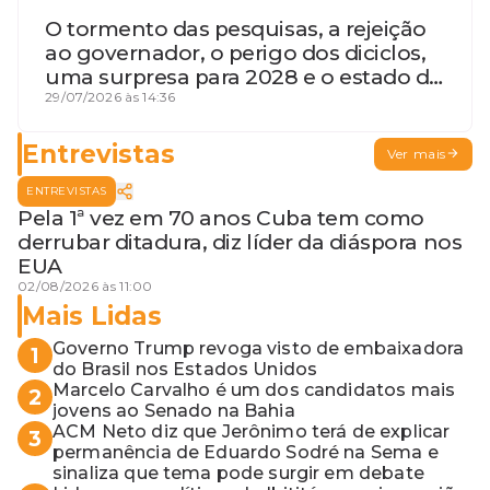
O tormento das pesquisas, a rejeição
ao governador, o perigo dos diciclos,
uma surpresa para 2028 e o estado de
terceira guerra mundial
29/07/2026 às 14:36
Entrevistas
Ver mais
ENTREVISTAS
Pela 1ª vez em 70 anos Cuba tem como
derrubar ditadura, diz líder da diáspora nos
EUA
02/08/2026 às 11:00
Mais Lidas
Governo Trump revoga visto de embaixadora
1
do Brasil nos Estados Unidos
Marcelo Carvalho é um dos candidatos mais
2
jovens ao Senado na Bahia
ACM Neto diz que Jerônimo terá de explicar
3
permanência de Eduardo Sodré na Sema e
sinaliza que tema pode surgir em debate