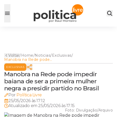
Voltar
/
Home
/
Noticias
/
Exclusivas
/
Manobra na Rede pode
impedir baiana de ser a
EXCLUSIVAS
primeira mulher negra a
presidir partido no Brasil
Manobra na Rede pode impedir
baiana de ser a primeira mulher
negra a presidir partido no Brasil
Por
Política Livre
25/05/2026 às 17:12
Atualizado em
25/05/2026 às 17:15
Foto:
Divulgação/Arquivo