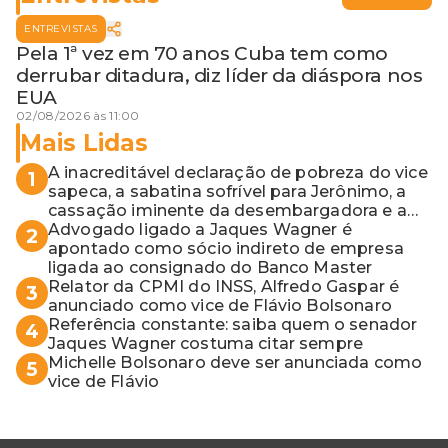
ENTREVISTAS
Pela 1ª vez em 70 anos Cuba tem como
derrubar ditadura, diz líder da diáspora nos
EUA
02/08/2026 às 11:00
Mais Lidas
A inacreditável declaração de pobreza do vice
1
sapeca, a sabatina sofrível para Jerônimo, a
cassação iminente da desembargadora e a
vaga do Quinto para o MP baiano
Advogado ligado a Jaques Wagner é
2
apontado como sócio indireto de empresa
ligada ao consignado do Banco Master
Relator da CPMI do INSS, Alfredo Gaspar é
3
anunciado como vice de Flávio Bolsonaro
Referência constante: saiba quem o senador
4
Jaques Wagner costuma citar sempre
Michelle Bolsonaro deve ser anunciada como
5
vice de Flávio