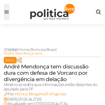
Voltar
/
Home
/
Noticias
/
Brasil
/
André Mendonça tem
discussão dura com defesa
BRASIL
de Vorcaro por divergência
em delação
André Mendonça tem discussão
dura com defesa de Vorcaro por
divergência em delação
Ministro acredita que informações estão distantes do
apurado pela PF
Por
Mônica Bergamo/Folhapress
06/05/2026 às 21:05
Atualizado em
07/05/2026 às 11:34