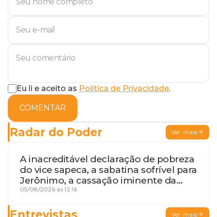
Eu li e aceito as
Política de Privacidade
.
COMENTAR
Radar do Poder
Ver mais
A inacreditável declaração de pobreza
do vice sapeca, a sabatina sofrível para
Jerônimo, a cassação iminente da
desembargadora e a vaga do Quinto
05/08/2026 às 12:16
para o MP baiano
Entrevistas
Ver mais