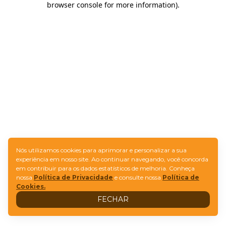
browser console for more information)
.
Nós utilizamos cookies para aprimorar e personalizar a sua
experiência em nosso site. Ao continuar navegando, você concorda
em contribuir para os dados estatísticos de melhoria. Conheça
nossa
Política de Privacidade
e consulte nossa
Política de
Cookies.
FECHAR