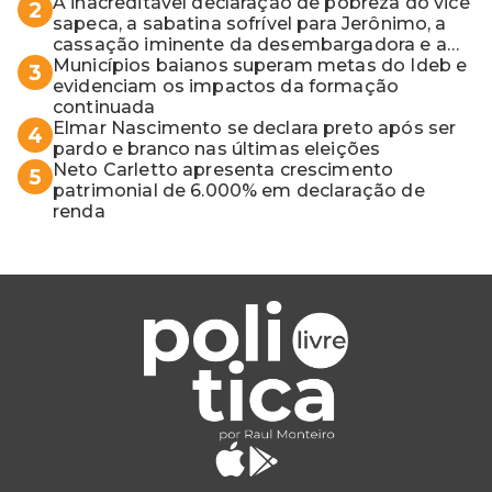
A inacreditável declaração de pobreza do vice
2
sapeca, a sabatina sofrível para Jerônimo, a
cassação iminente da desembargadora e a
vaga do Quinto para o MP baiano
Municípios baianos superam metas do Ideb e
3
evidenciam os impactos da formação
continuada
Elmar Nascimento se declara preto após ser
4
pardo e branco nas últimas eleições
Neto Carletto apresenta crescimento
5
patrimonial de 6.000% em declaração de
renda