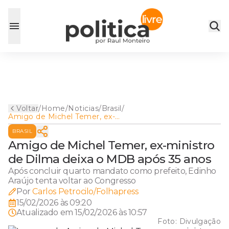
Voltar
/
Home
/
Noticias
/
Brasil
/
Amigo de Michel Temer, ex-
ministro de Dilma deixa o
BRASIL
MDB após 35 anos
Amigo de Michel Temer, ex-ministro
de Dilma deixa o MDB após 35 anos
Após concluir quarto mandato como prefeito, Edinho
Araújo tenta voltar ao Congresso
Por
Carlos Petrocilo/Folhapress
15/02/2026 às 09:20
Atualizado em
15/02/2026 às 10:57
Foto:
Divulgação