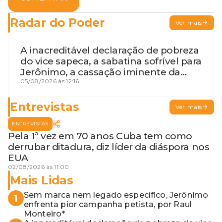
Radar do Poder
Ver mais
A inacreditável declaração de pobreza
do vice sapeca, a sabatina sofrível para
Jerônimo, a cassação iminente da
desembargadora e a vaga do Quinto
05/08/2026 às 12:16
para o MP baiano
Entrevistas
Ver mais
ENTREVISTAS
Pela 1ª vez em 70 anos Cuba tem como
derrubar ditadura, diz líder da diáspora nos
EUA
02/08/2026 às 11:00
Mais Lidas
Sem marca nem legado específico, Jerônimo
1
enfrenta pior campanha petista, por Raul
Monteiro*