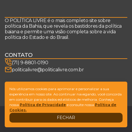
O POLÍTICA LIVRE é o mais completo site sobre
política da Bahia, que revela os bastidores da política
baiana e permite uma visão completa sobre a vida
política do Estado e do Brasil.
CONTATO
(71) 9-8801-0190
politicalivre@politicalivre.com.br
SIGA-NOS
Nós utilizamos cookies para aprimorar e personalizar a sua
experiência em nosso site. Ao continuar navegando, você concorda
em contribuir para os dados estatísticos de melhoria. Conheça
nossa
Política de Privacidade
e consulte nossa
Política de
Cookies.
Legal
Fale conosco
FECHAR
Design by
NVGO
© Copyright Política Livre. All Rights Reserved