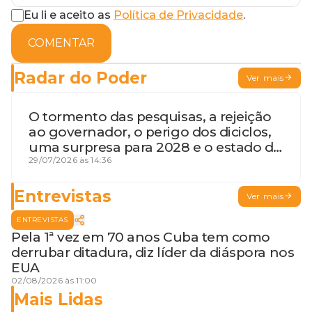
Eu li e aceito as
Política de Privacidade
.
COMENTAR
Radar do Poder
Ver mais
O tormento das pesquisas, a rejeição
ao governador, o perigo dos diciclos,
uma surpresa para 2028 e o estado de
terceira guerra mundial
29/07/2026 às 14:36
Entrevistas
Ver mais
ENTREVISTAS
Pela 1ª vez em 70 anos Cuba tem como
derrubar ditadura, diz líder da diáspora nos
EUA
02/08/2026 às 11:00
Mais Lidas