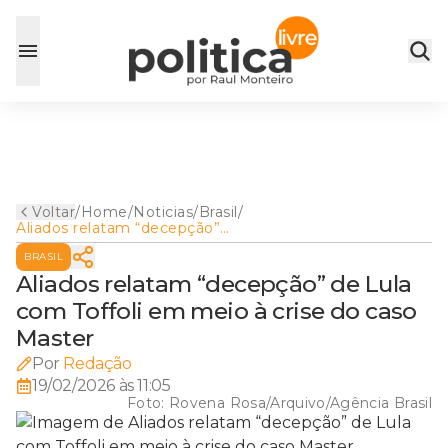
Voltar
/
Home
/
Noticias
/
Brasil
/
Aliados relatam “decepção”
de Lula com Toffoli em meio
BRASIL
à crise do caso Master
Aliados relatam “decepção” de Lula
com Toffoli em meio à crise do caso
Master
Por
Redação
19/02/2026 às 11:05
Foto:
Rovena Rosa/Arquivo/Agência Brasil