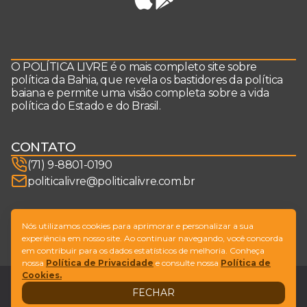
O POLÍTICA LIVRE é o mais completo site sobre
política da Bahia, que revela os bastidores da política
baiana e permite uma visão completa sobre a vida
política do Estado e do Brasil.
CONTATO
(71) 9-8801-0190
politicalivre@politicalivre.com.br
SIGA-NOS
Nós utilizamos cookies para aprimorar e personalizar a sua
experiência em nosso site. Ao continuar navegando, você concorda
em contribuir para os dados estatísticos de melhoria. Conheça
nossa
Política de Privacidade
e consulte nossa
Política de
Cookies.
Legal
Fale conosco
FECHAR
Design by
NVGO