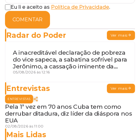
Eu li e aceito as
Política de Privacidade
.
COMENTAR
Radar do Poder
Ver mais
A inacreditável declaração de pobreza
do vice sapeca, a sabatina sofrível para
Jerônimo, a cassação iminente da
desembargadora e a vaga do Quinto
05/08/2026 às 12:16
para o MP baiano
Entrevistas
Ver mais
ENTREVISTAS
Pela 1ª vez em 70 anos Cuba tem como
derrubar ditadura, diz líder da diáspora nos
EUA
02/08/2026 às 11:00
Mais Lidas