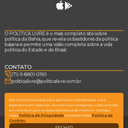
O POLÍTICA LIVRE é o mais completo site sobre
política da Bahia, que revela os bastidores da política
baiana e permite uma visão completa sobre a vida
política do Estado e do Brasil.
CONTATO
(71) 9-8801-0190
politicalivre@politicalivre.com.br
SIGA-NOS
Nós utilizamos cookies para aprimorar e personalizar a sua
experiência em nosso site. Ao continuar navegando, você concorda
em contribuir para os dados estatísticos de melhoria. Conheça
nossa
Política de Privacidade
e consulte nossa
Política de
Cookies.
Legal
Fale conosco
FECHAR