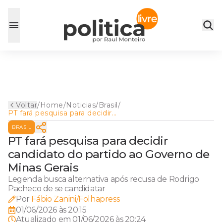
Voltar
/
Home
/
Noticias
/
Brasil
/
PT fará pesquisa para decidir
candidato do partido ao
BRASIL
Governo de Minas Gerais
PT fará pesquisa para decidir
candidato do partido ao Governo de
Minas Gerais
Legenda busca alternativa após recusa de Rodrigo
Pacheco de se candidatar
Por
Fábio Zanini/Folhapress
01/06/2026 às 20:15
Atualizado em
01/06/2026 às 20:24