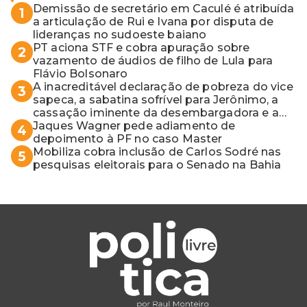
Demissão de secretário em Caculé é atribuída
1
a articulação de Rui e Ivana por disputa de
lideranças no sudoeste baiano
PT aciona STF e cobra apuração sobre
2
vazamento de áudios de filho de Lula para
Flávio Bolsonaro
A inacreditável declaração de pobreza do vice
3
sapeca, a sabatina sofrível para Jerônimo, a
cassação iminente da desembargadora e a
vaga do Quinto para o MP baiano
Jaques Wagner pede adiamento de
4
depoimento à PF no caso Master
Mobiliza cobra inclusão de Carlos Sodré nas
5
pesquisas eleitorais para o Senado na Bahia