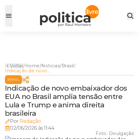
Voltar
/
Home
/
Noticias
/
Brasil
/
Indicação de novo
embaixador dos EUA no
BRASIL
Brasil amplia tensão entre
Lula e Trump e anima direita
Indicação de novo embaixador dos
brasileira
EUA no Brasil amplia tensão entre
Lula e Trump e anima direita
brasileira
Por
Redação
02/06/2026 às 11:44
Foto:
Divulgação