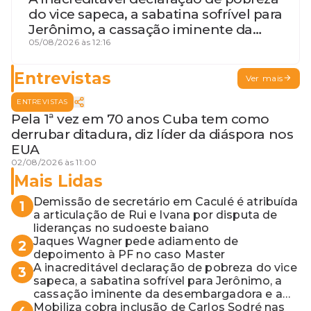
do vice sapeca, a sabatina sofrível para
Jerônimo, a cassação iminente da
desembargadora e a vaga do Quinto
05/08/2026 às 12:16
para o MP baiano
Entrevistas
Ver mais
ENTREVISTAS
Pela 1ª vez em 70 anos Cuba tem como
derrubar ditadura, diz líder da diáspora nos
EUA
02/08/2026 às 11:00
Mais Lidas
Demissão de secretário em Caculé é atribuída
1
a articulação de Rui e Ivana por disputa de
lideranças no sudoeste baiano
Jaques Wagner pede adiamento de
2
depoimento à PF no caso Master
A inacreditável declaração de pobreza do vice
3
sapeca, a sabatina sofrível para Jerônimo, a
cassação iminente da desembargadora e a
vaga do Quinto para o MP baiano
Mobiliza cobra inclusão de Carlos Sodré nas