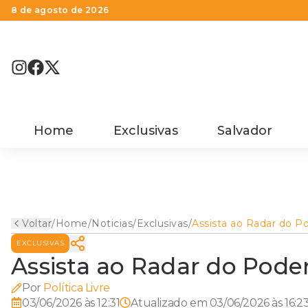
8 de agosto de 2026
Home
Exclusivas
Salvador
Voltar
/
Home
/
Noticias
/
Exclusivas
/
Assista ao Radar do P
Ar
EXCLUSIVAS
Assista ao Radar do Pode
Por
Política Livre
03/06/2026 às 12:31
Atualizado em
03/06/2026 às 16:2