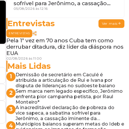
sofrível para Jerônimo, a cassação
iminente da desembargadora e a
05/08/2026 às 12:16
vaga do Quinto para o MP baiano
Entrevistas
Ver mais
ENTREVISTAS
Pela 1ª vez em 70 anos Cuba tem como
derrubar ditadura, diz líder da diáspora nos
EUA
02/08/2026 às 11:00
Mais Lidas
Demissão de secretário em Caculé é
1
atribuída a articulação de Rui e Ivana por
disputa de lideranças no sudoeste baiano
Sem marca nem legado específico, Jerônimo
2
enfrenta pior campanha petista, por Raul
Monteiro*
A inacreditável declaração de pobreza do
3
vice sapeca, a sabatina sofrível para
Jerônimo, a cassação iminente da
desembargadora e a vaga do Quinto para o
Municípios baianos superam metas do Ideb e
4