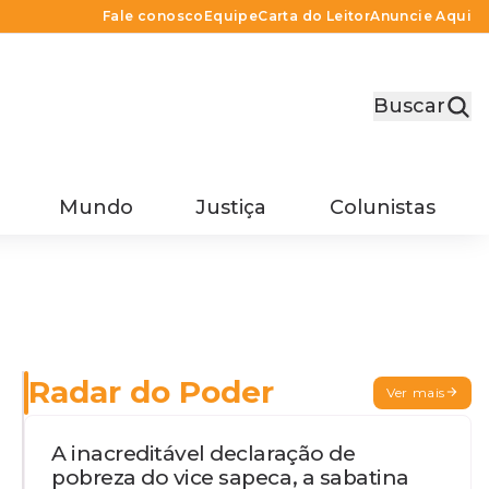
Fale conosco
Equipe
Carta do Leitor
Anuncie Aqui
Buscar
Mundo
Justiça
Colunistas
Radar do Poder
Ver mais
A inacreditável declaração de
pobreza do vice sapeca, a sabatina