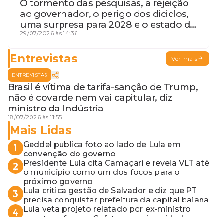
O tormento das pesquisas, a rejeição
ao governador, o perigo dos diciclos,
uma surpresa para 2028 e o estado de
terceira guerra mundial
29/07/2026 às 14:36
Entrevistas
Ver mais
ENTREVISTAS
Brasil é vítima de tarifa-sanção de Trump,
não é covarde nem vai capitular, diz
ministro da Indústria
18/07/2026 às 11:55
Mais Lidas
Geddel publica foto ao lado de Lula em
1
convenção do governo
Presidente Lula cita Camaçari e revela VLT até
2
o município como um dos focos para o
próximo governo
Lula critica gestão de Salvador e diz que PT
3
precisa conquistar prefeitura da capital baiana
Lula veta projeto relatado por ex-ministro
4