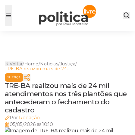
Voltar
/
Home
/
Noticias
/
Justiça
/
TRE-BA realizou mais de 24
mil atendimentos nos três
JUSTIÇA
plantões que antecederam o
fechamento do cadastro
TRE-BA realizou mais de 24 mil
atendimentos nos três plantões que
antecederam o fechamento do
cadastro
Por
Redação
05/05/2026 às 10:10