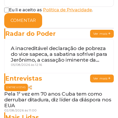
Eu li e aceito as
Política de Privacidade
.
COMENTAR
Radar do Poder
Ver mais
A inacreditável declaração de pobreza
do vice sapeca, a sabatina sofrível para
Jerônimo, a cassação iminente da
desembargadora e a vaga do Quinto
05/08/2026 às 12:16
para o MP baiano
Entrevistas
Ver mais
ENTREVISTAS
Pela 1ª vez em 70 anos Cuba tem como
derrubar ditadura, diz líder da diáspora nos
EUA
02/08/2026 às 11:00
Mais Lidas