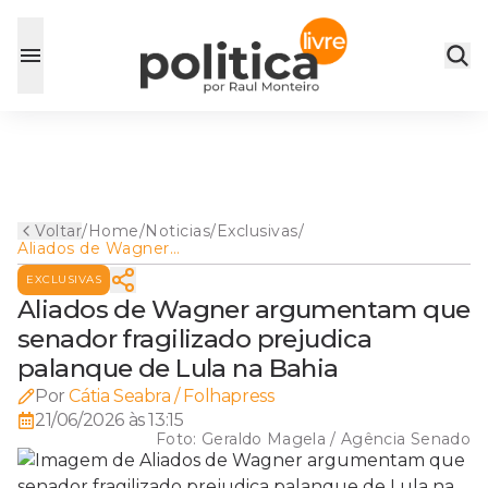
Voltar
/
Home
/
Noticias
/
Exclusivas
/
Aliados de Wagner
argumentam que senador
EXCLUSIVAS
fragilizado prejudica palanque
de Lula na Bahia
Aliados de Wagner argumentam que
senador fragilizado prejudica
palanque de Lula na Bahia
Por
Cátia Seabra / Folhapress
21/06/2026 às 13:15
Foto:
Geraldo Magela / Agência Senado