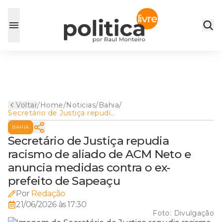
Voltar
/
Home
/
Noticias
/
Bahia
/
Secretário de Justiça repudia
racismo de aliado de ACM
BAHIA
Neto e anuncia medidas
contra o ex-prefeito de
Secretário de Justiça repudia
Sapeaçu
racismo de aliado de ACM Neto e
anuncia medidas contra o ex-
prefeito de Sapeaçu
Por
Redação
21/06/2026 às 17:30
Foto:
Divulgação