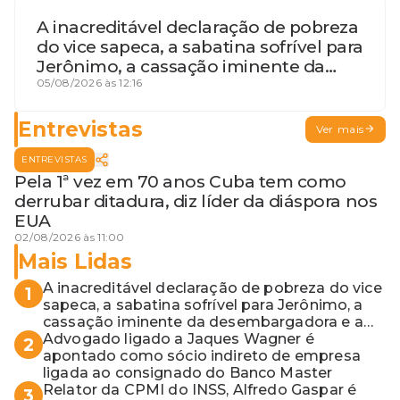
A inacreditável declaração de pobreza
do vice sapeca, a sabatina sofrível para
Jerônimo, a cassação iminente da
desembargadora e a vaga do Quinto
05/08/2026 às 12:16
para o MP baiano
Entrevistas
Ver mais
ENTREVISTAS
Pela 1ª vez em 70 anos Cuba tem como
derrubar ditadura, diz líder da diáspora nos
EUA
02/08/2026 às 11:00
Mais Lidas
A inacreditável declaração de pobreza do vice
1
sapeca, a sabatina sofrível para Jerônimo, a
cassação iminente da desembargadora e a
vaga do Quinto para o MP baiano
Advogado ligado a Jaques Wagner é
2
apontado como sócio indireto de empresa
ligada ao consignado do Banco Master
Relator da CPMI do INSS, Alfredo Gaspar é
3