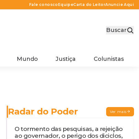
Fale conosco
Equipe
Carta do Leitor
Anuncie Aqui
Buscar
Mundo
Justiça
Colunistas
Radar do Poder
Ver mais
O tormento das pesquisas, a rejeição
ao governador, o perigo dos diciclos,