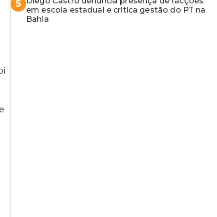
Diego Castro denuncia presença de facções
5
em escola estadual e critica gestão do PT na
Bahia
oi
e