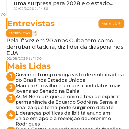
uma surpresa para 2028 e o estado
de terceira guerra mundial
29/07/2026 às 14:36
ivo
Entrevistas
Ver mais
ENTREVISTAS
Pela 1ª vez em 70 anos Cuba tem como
derrubar ditadura, diz líder da diáspora nos
EUA
02/08/2026 às 11:00
Mais Lidas
Governo Trump revoga visto de embaixadora
1
do Brasil nos Estados Unidos
Marcelo Carvalho é um dos candidatos mais
2
jovens ao Senado na Bahia
ACM Neto diz que Jerônimo terá de explicar
3
permanência de Eduardo Sodré na Sema e
sinaliza que tema pode surgir em debate
Lideranças políticas de Ibititá anunciam
4
união em apoio à reeleição de Jerônimo
Rodrigues