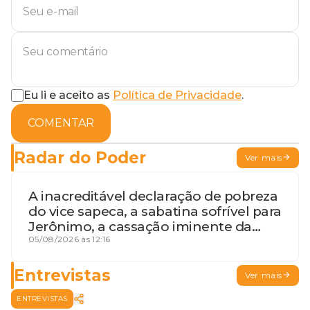
Eu li e aceito as
Política de Privacidade
.
COMENTAR
Radar do Poder
Ver mais
A inacreditável declaração de pobreza
do vice sapeca, a sabatina sofrível para
Jerônimo, a cassação iminente da
desembargadora e a vaga do Quinto
05/08/2026 às 12:16
para o MP baiano
Entrevistas
Ver mais
ENTREVISTAS