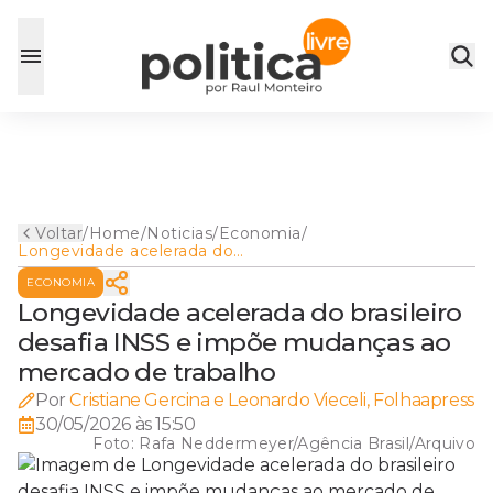
Voltar
/
Home
/
Noticias
/
Economia
/
Longevidade acelerada do
brasileiro desafia INSS e
ECONOMIA
impõe mudanças ao
mercado de trabalho
Longevidade acelerada do brasileiro
desafia INSS e impõe mudanças ao
mercado de trabalho
Por
Cristiane Gercina e Leonardo Vieceli, Folhaapress
30/05/2026 às 15:50
Foto:
Rafa Neddermeyer/Agência Brasil/Arquivo