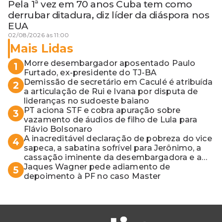
Pela 1ª vez em 70 anos Cuba tem como
derrubar ditadura, diz líder da diáspora nos
EUA
02/08/2026 às 11:00
Mais Lidas
Morre desembargador aposentado Paulo
1
Furtado, ex-presidente do TJ-BA
Demissão de secretário em Caculé é atribuída
2
a articulação de Rui e Ivana por disputa de
lideranças no sudoeste baiano
PT aciona STF e cobra apuração sobre
3
vazamento de áudios de filho de Lula para
Flávio Bolsonaro
A inacreditável declaração de pobreza do vice
4
sapeca, a sabatina sofrível para Jerônimo, a
cassação iminente da desembargadora e a
vaga do Quinto para o MP baiano
Jaques Wagner pede adiamento de
5
depoimento à PF no caso Master