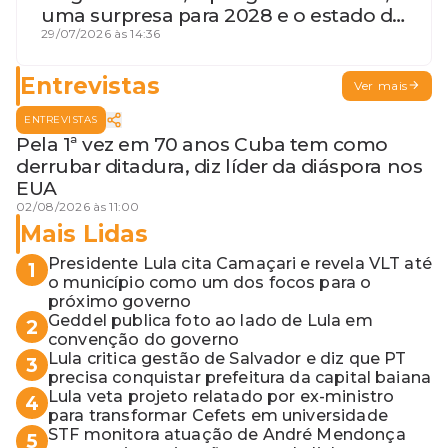
uma surpresa para 2028 e o estado de
terceira guerra mundial
29/07/2026 às 14:36
Entrevistas
Ver mais
ENTREVISTAS
Pela 1ª vez em 70 anos Cuba tem como
derrubar ditadura, diz líder da diáspora nos
EUA
02/08/2026 às 11:00
Mais Lidas
Presidente Lula cita Camaçari e revela VLT até
1
o município como um dos focos para o
próximo governo
Geddel publica foto ao lado de Lula em
2
convenção do governo
Lula critica gestão de Salvador e diz que PT
3
precisa conquistar prefeitura da capital baiana
Lula veta projeto relatado por ex-ministro
4
para transformar Cefets em universidade
STF monitora atuação de André Mendonça
5