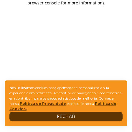
browser console for more information)
.
Nós utilizamos cookies para aprimorar e personalizar a sua
experiência em nosso site. Ao continuar navegando, você concorda
em contribuir para os dados estatísticos de melhoria. Conheça
nossa
Política de Privacidade
e consulte nossa
Política de
Cookies.
FECHAR