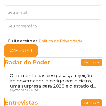
Eu li e aceito as
Política de Privacidade
.
COMENTAR
Radar do Poder
Ver mais
O tormento das pesquisas, a rejeição
ao governador, o perigo dos diciclos,
uma surpresa para 2028 e o estado de
terceira guerra mundial
29/07/2026 às 14:36
Entrevistas
Ver mais