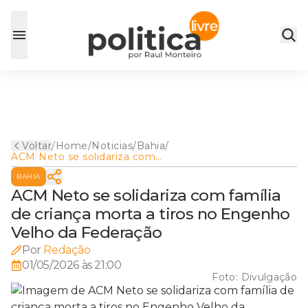
Voltar
/
Home
/
Noticias
/
Bahia
/
ACM Neto se solidariza com
família de criança morta a
BAHIA
tiros no Engenho Velho da
Federação
ACM Neto se solidariza com família
de criança morta a tiros no Engenho
Velho da Federação
Por
Redação
01/05/2026 às 21:00
Foto:
Divulgação