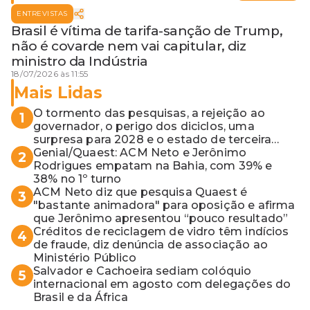
ENTREVISTAS
Brasil é vítima de tarifa-sanção de Trump,
não é covarde nem vai capitular, diz
ministro da Indústria
18/07/2026 às 11:55
Mais Lidas
O tormento das pesquisas, a rejeição ao
1
governador, o perigo dos diciclos, uma
surpresa para 2028 e o estado de terceira
guerra mundial
Genial/Quaest: ACM Neto e Jerônimo
2
Rodrigues empatam na Bahia, com 39% e
38% no 1º turno
ACM Neto diz que pesquisa Quaest é
3
"bastante animadora" para oposição e afirma
que Jerônimo apresentou “pouco resultado”
Créditos de reciclagem de vidro têm indícios
4
de fraude, diz denúncia de associação ao
Ministério Público
Salvador e Cachoeira sediam colóquio
5
internacional em agosto com delegações do
Brasil e da África