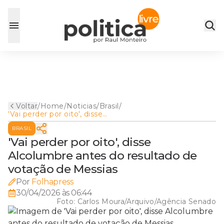
Voltar
/
Home
/
Noticias
/
Brasil
/
'Vai perder por oito', disse
Alcolumbre antes do
BRASIL
resultado de votação de
Messias
'Vai perder por oito', disse
Alcolumbre antes do resultado de
votação de Messias
Por
Folhapress
30/04/2026 às 06:44
Foto:
Carlos Moura/Arquivo/Agência Senado