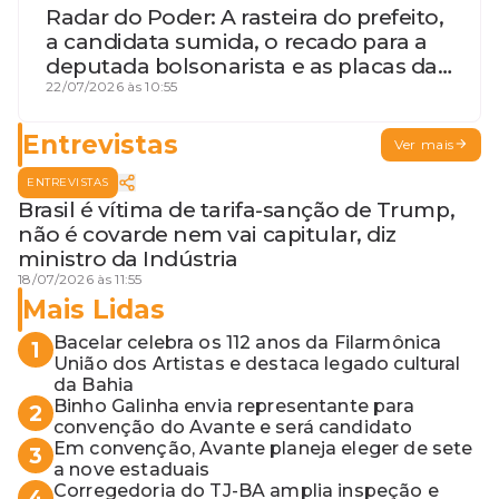
Radar do Poder: A rasteira do prefeito,
a candidata sumida, o recado para a
deputada bolsonarista e as placas da
discórdia
22/07/2026 às 10:55
Entrevistas
Ver mais
ENTREVISTAS
Brasil é vítima de tarifa-sanção de Trump,
não é covarde nem vai capitular, diz
ministro da Indústria
18/07/2026 às 11:55
Mais Lidas
Bacelar celebra os 112 anos da Filarmônica
1
União dos Artistas e destaca legado cultural
da Bahia
Binho Galinha envia representante para
2
convenção do Avante e será candidato
Em convenção, Avante planeja eleger de sete
3
a nove estaduais
Corregedoria do TJ-BA amplia inspeção e
4