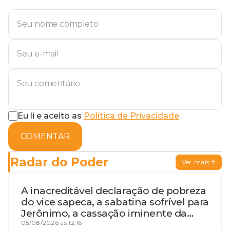
Eu li e aceito as
Política de Privacidade
.
COMENTAR
Radar do Poder
Ver mais
A inacreditável declaração de pobreza
do vice sapeca, a sabatina sofrível para
Jerônimo, a cassação iminente da
desembargadora e a vaga do Quinto
05/08/2026 às 12:16