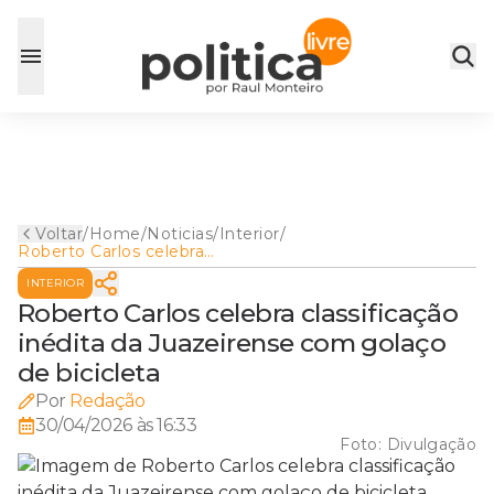
Voltar
/
Home
/
Noticias
/
Interior
/
Roberto Carlos celebra
classificação inédita da
INTERIOR
Juazeirense com golaço de
bicicleta
Roberto Carlos celebra classificação
inédita da Juazeirense com golaço
de bicicleta
Por
Redação
30/04/2026 às 16:33
Foto:
Divulgação