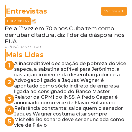
para o MP baiano
Entrevistas
Ver mais
ENTREVISTAS
Pela 1ª vez em 70 anos Cuba tem como
derrubar ditadura, diz líder da diáspora nos
EUA
02/08/2026 às 11:00
Mais Lidas
A inacreditável declaração de pobreza do vice
1
sapeca, a sabatina sofrível para Jerônimo, a
cassação iminente da desembargadora e a
vaga do Quinto para o MP baiano
Advogado ligado a Jaques Wagner é
2
apontado como sócio indireto de empresa
ligada ao consignado do Banco Master
Relator da CPMI do INSS, Alfredo Gaspar é
3
anunciado como vice de Flávio Bolsonaro
Referência constante: saiba quem o senador
4
Jaques Wagner costuma citar sempre
Michelle Bolsonaro deve ser anunciada como
5
vice de Flávio