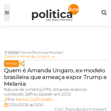
Voltar
/
Home
/
Noticias
/
Mundo
/
Quem é Amanda Ungaro, ex-
modelo brasileira que
MUNDO
ameaça expor Trump e
Melania
Quem é Amanda Ungaro, ex-modelo
brasileira que ameaça expor Trump e
Melania
Natural de Londrina (PR), Amanda relata ter
conhecido Jeffrey Epstein em 2002
Por
Nanny Cox/Estadão
12/04/2026 às 15:00
Foto:
Reprodução/Instagram