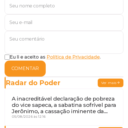
Eu li e aceito as
Política de Privacidade
.
COMENTAR
Radar do Poder
Ver mais
A inacreditável declaração de pobreza
do vice sapeca, a sabatina sofrível para
Jerônimo, a cassação iminente da
desembargadora e a vaga do Quinto
05/08/2026 às 12:16
para o MP baiano