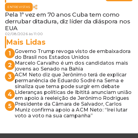
ENTREVISTAS
Pela 1ª vez em 70 anos Cuba tem como
derrubar ditadura, diz líder da diáspora nos
EUA
02/08/2026 às 11:00
Mais Lidas
Governo Trump revoga visto de embaixadora
1
do Brasil nos Estados Unidos
Marcelo Carvalho é um dos candidatos mais
2
jovens ao Senado na Bahia
ACM Neto diz que Jerônimo terá de explicar
3
permanência de Eduardo Sodré na Sema e
sinaliza que tema pode surgir em debate
Lideranças políticas de Ibititá anunciam união
4
em apoio à reeleição de Jerônimo Rodrigues
Presidente da Câmara de Salvador, Carlos
5
Muniz confirma apoio a ACM Neto: “Irei lutar
voto a voto na sua campanha”