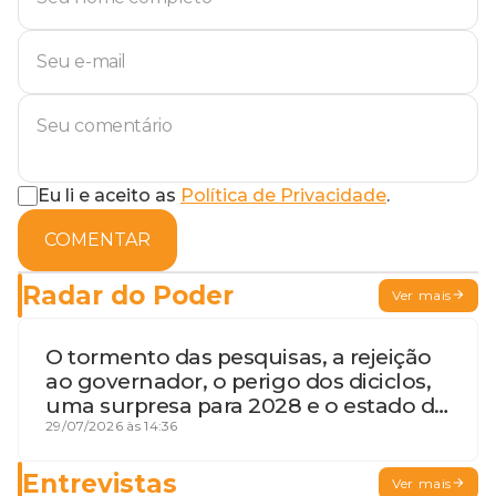
Eu li e aceito as
Política de Privacidade
.
COMENTAR
Radar do Poder
Ver mais
O tormento das pesquisas, a rejeição
ao governador, o perigo dos diciclos,
uma surpresa para 2028 e o estado de
terceira guerra mundial
29/07/2026 às 14:36
Entrevistas
Ver mais