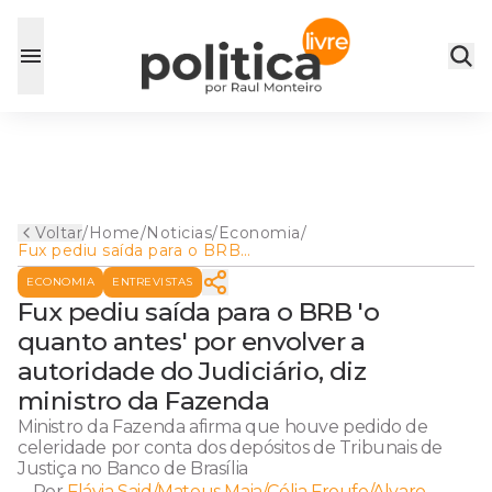
Voltar
/
Home
/
Noticias
/
Economia
/
Fux pediu saída para o BRB
'o quanto antes' por envolver
ECONOMIA
ENTREVISTAS
a autoridade do Judiciário, diz
ministro da Fazenda
Fux pediu saída para o BRB 'o
quanto antes' por envolver a
autoridade do Judiciário, diz
ministro da Fazenda
Ministro da Fazenda afirma que houve pedido de
celeridade por conta dos depósitos de Tribunais de
Justiça no Banco de Brasília
Por
Flávia Said/Mateus Maia/Célia Froufe/Alvaro