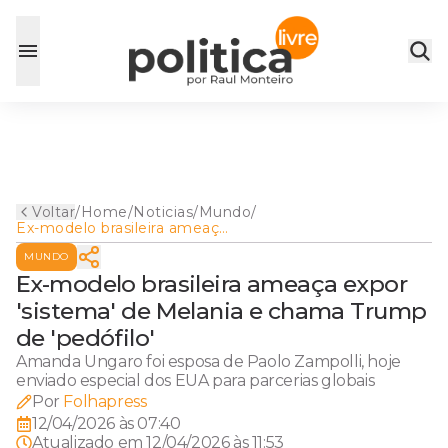
Voltar
/
Home
/
Noticias
/
Mundo
/
Ex-modelo brasileira ameaça
expor 'sistema' de Melania e
MUNDO
chama Trump de 'pedófilo'
Ex-modelo brasileira ameaça expor
'sistema' de Melania e chama Trump
de 'pedófilo'
Amanda Ungaro foi esposa de Paolo Zampolli, hoje
enviado especial dos EUA para parcerias globais
Por
Folhapress
12/04/2026 às 07:40
Atualizado em
12/04/2026 às 11:53