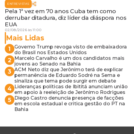
ENTREVISTAS
Pela 1ª vez em 70 anos Cuba tem como
derrubar ditadura, diz líder da diáspora nos
EUA
02/08/2026 às 11:00
Mais Lidas
Governo Trump revoga visto de embaixadora
1
do Brasil nos Estados Unidos
Marcelo Carvalho é um dos candidatos mais
2
jovens ao Senado na Bahia
ACM Neto diz que Jerônimo terá de explicar
3
permanência de Eduardo Sodré na Sema e
sinaliza que tema pode surgir em debate
Lideranças políticas de Ibititá anunciam união
4
em apoio à reeleição de Jerônimo Rodrigues
Diego Castro denuncia presença de facções
5
em escola estadual e critica gestão do PT na
Bahia