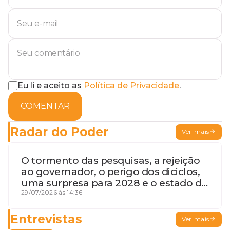
Eu li e aceito as
Política de Privacidade
.
COMENTAR
Radar do Poder
Ver mais
O tormento das pesquisas, a rejeição
ao governador, o perigo dos diciclos,
uma surpresa para 2028 e o estado de
terceira guerra mundial
29/07/2026 às 14:36
Entrevistas
Ver mais