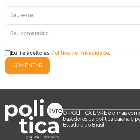
Eu li e aceito as
Política de Privacidade
.
COMENTAR
O POLÍTICA LIVRE é o mais comple
bastidores da política baiana e 
Estado e do Brasil.