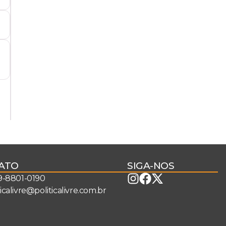
ATO
SIGA-NOS
 9-8801-0190
ticalivre@politicalivre.com.br