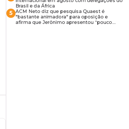
internacional em agosto com delegações do
Brasil e da África
ACM Neto diz que pesquisa Quaest é
5
"bastante animadora" para oposição e
afirma que Jerônimo apresentou “pouco
resultado”