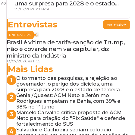
uma surpresa para 2028 e o estado
ivo
de terceira guerra mundial
29/07/2026 às 14:36
Entrevistas
Ver mais
ENTREVISTAS
Brasil é vítima de tarifa-sanção de Trump,
não é covarde nem vai capitular, diz
ministro da Indústria
18/07/2026 às 11:55
Mais Lidas
O tormento das pesquisas, a rejeição ao
1
governador, o perigo dos diciclos, uma
surpresa para 2028 e o estado de terceira
guerra mundial
Genial/Quaest: ACM Neto e Jerônimo
2
Rodrigues empatam na Bahia, com 39% e
38% no 1º turno
Marcelo Carvalho critica proposta de ACM
3
Neto para criação do "Pix Saúde" e defende
fortalecimento do SUS
Salvador e Cachoeira sediam colóquio
4