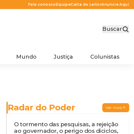
Fale conosco
Equipe
Carta do Leitor
Anuncie Aqui
Buscar
Mundo
Justiça
Colunistas
Radar do Poder
Ver mais
O tormento das pesquisas, a rejeição
ao governador, o perigo dos diciclos,