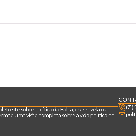
CONT
(71)
to site sobre política da Bahia, que revela os
poli
permite uma visão completa sobre a vida política do