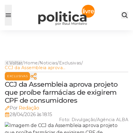
Voltar
/
Home
/
Noticias
/
Exclusivas
/
CCJ da Assembleia aprova
projeto que proíbe farmácias
EXCLUSIVAS
de exigirem CPF de
consumidores
CCJ da Assembleia aprova projeto
que proíbe farmácias de exigirem
CPF de consumidores
Por
Redação
28/04/2026 às 18:15
Foto:
Divulgação/Agência ALBA