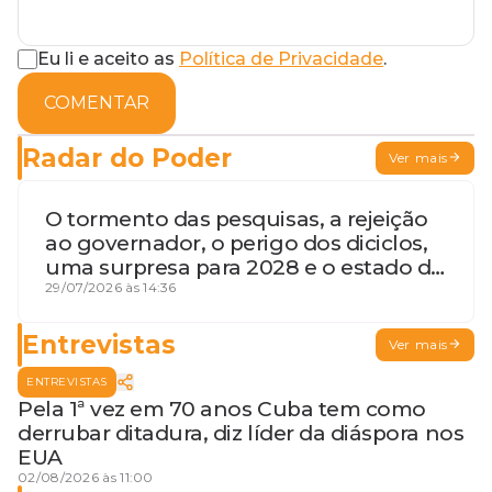
Eu li e aceito as
Política de Privacidade
.
COMENTAR
Radar do Poder
Ver mais
O tormento das pesquisas, a rejeição
ao governador, o perigo dos diciclos,
uma surpresa para 2028 e o estado de
terceira guerra mundial
29/07/2026 às 14:36
Entrevistas
Ver mais
ENTREVISTAS
Pela 1ª vez em 70 anos Cuba tem como
derrubar ditadura, diz líder da diáspora nos
EUA
02/08/2026 às 11:00