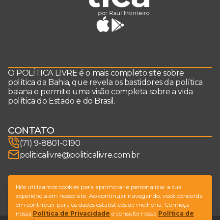
O POLÍTICA LIVRE é o mais completo site sobre
política da Bahia, que revela os bastidores da política
baiana e permite uma visão completa sobre a vida
política do Estado e do Brasil.
CONTATO
(71) 9-8801-0190
politicalivre@politicalivre.com.br
SIGA-NOS
Nós utilizamos cookies para aprimorar e personalizar a sua
experiência em nosso site. Ao continuar navegando, você concorda
em contribuir para os dados estatísticos de melhoria. Conheça
nossa
Política de Privacidade
e consulte nossa
Política de