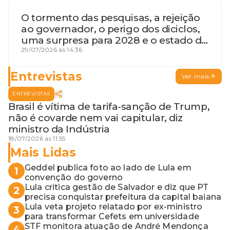
O tormento das pesquisas, a rejeição
ao governador, o perigo dos diciclos,
uma surpresa para 2028 e o estado de
terceira guerra mundial
29/07/2026 às 14:36
Entrevistas
Ver mais
ENTREVISTAS
Brasil é vítima de tarifa-sanção de Trump,
não é covarde nem vai capitular, diz
ministro da Indústria
18/07/2026 às 11:55
Mais Lidas
Geddel publica foto ao lado de Lula em
1
convenção do governo
Lula critica gestão de Salvador e diz que PT
2
precisa conquistar prefeitura da capital baiana
Lula veta projeto relatado por ex-ministro
3
para transformar Cefets em universidade
STF monitora atuação de André Mendonça
4