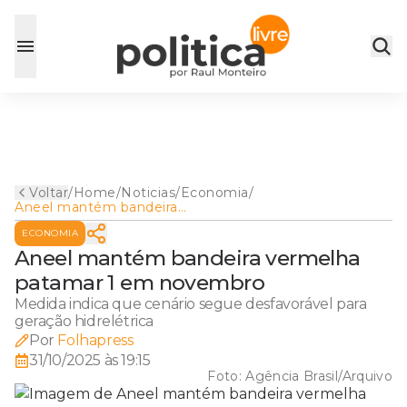
Voltar
/
Home
/
Noticias
/
Economia
/
Aneel mantém bandeira
vermelha patamar 1 em
ECONOMIA
novembro
Aneel mantém bandeira vermelha
patamar 1 em novembro
Medida indica que cenário segue desfavorável para
geração hidrelétrica
Por
Folhapress
31/10/2025 às 19:15
Foto:
Agência Brasil/Arquivo