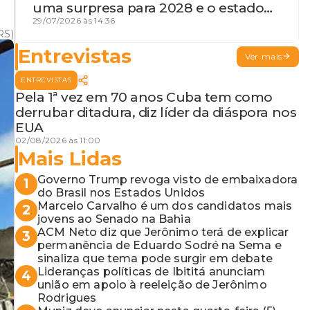
uma surpresa para 2028 e o estado
de terceira guerra mundial
29/07/2026 às 14:36
RS)
Entrevistas
Ver mais
ENTREVISTAS
Pela 1ª vez em 70 anos Cuba tem como
derrubar ditadura, diz líder da diáspora nos
EUA
02/08/2026 às 11:00
Mais Lidas
Governo Trump revoga visto de embaixadora
1
do Brasil nos Estados Unidos
Marcelo Carvalho é um dos candidatos mais
2
jovens ao Senado na Bahia
ACM Neto diz que Jerônimo terá de explicar
3
permanência de Eduardo Sodré na Sema e
sinaliza que tema pode surgir em debate
Lideranças políticas de Ibititá anunciam
4
união em apoio à reeleição de Jerônimo
Rodrigues