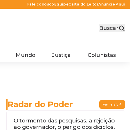
Fale conosco
Equipe
Carta do Leitor
Anuncie Aqui
Buscar
Mundo
Justiça
Colunistas
Radar do Poder
Ver mais
O tormento das pesquisas, a rejeição
ao governador, o perigo dos diciclos,