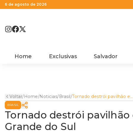
6 de agosto de 2026
Home
Exclusivas
Salvador
Voltar
/
Home
/
Noticias
/
Brasil
/
Tornado destrói pavilhão e
danifica 285 casas no Rio
BRASIL
Grande do Sul
Tornado destrói pavilhão 
Grande do Sul