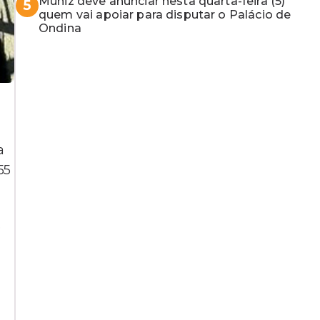
Muniz deve anunciar nesta quarta-feira (5)
5
quem vai apoiar para disputar o Palácio de
Ondina
a
55
e