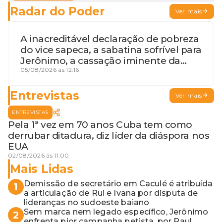
Radar do Poder
Ver mais
A inacreditável declaração de pobreza
do vice sapeca, a sabatina sofrível para
Jerônimo, a cassação iminente da
desembargadora e a vaga do Quinto
05/08/2026 às 12:16
para o MP baiano
Entrevistas
Ver mais
ENTREVISTAS
Pela 1ª vez em 70 anos Cuba tem como
derrubar ditadura, diz líder da diáspora nos
EUA
02/08/2026 às 11:00
Mais Lidas
Demissão de secretário em Caculé é atribuída
1
a articulação de Rui e Ivana por disputa de
lideranças no sudoeste baiano
Sem marca nem legado específico, Jerônimo
2
enfrenta pior campanha petista, por Raul