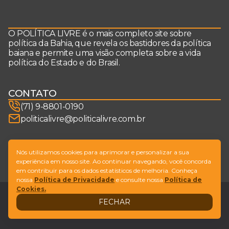
O POLÍTICA LIVRE é o mais completo site sobre
política da Bahia, que revela os bastidores da política
baiana e permite uma visão completa sobre a vida
política do Estado e do Brasil.
CONTATO
(71) 9-8801-0190
politicalivre@politicalivre.com.br
SIGA-NOS
Nós utilizamos cookies para aprimorar e personalizar a sua
experiência em nosso site. Ao continuar navegando, você concorda
em contribuir para os dados estatísticos de melhoria. Conheça
nossa
Política de Privacidade
e consulte nossa
Política de
Cookies.
Legal
Fale conosco
FECHAR
Design by
NVGO
© Copyright Política Livre. All Rights Reserved