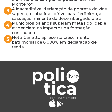
Monteiro*
A inacreditável declaração de pobreza do vice
3
sapeca, a sabatina sofrível para Jerônimo, a
cassação iminente da desembargadora e a
vaga do Quinto para o MP baiano
Municípios baianos superam metas do Ideb e
4
evidenciam os impactos da formação
continuada
Neto Carletto apresenta crescimento
5
patrimonial de 6.000% em declaração de
renda