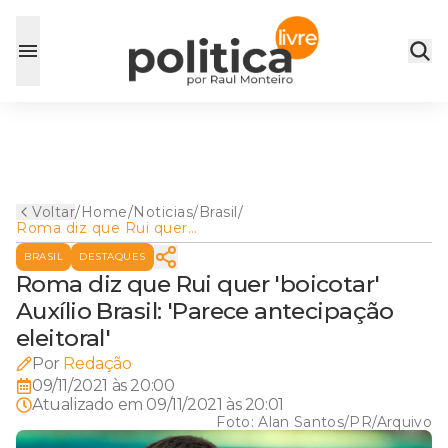
Voltar
/
Home
/
Noticias
/
Brasil
/
Roma diz que Rui quer
'boicotar' Auxílio Brasil:
BRASIL
DESTAQUES
'Parece antecipação eleitoral'
Roma diz que Rui quer 'boicotar'
Auxílio Brasil: 'Parece antecipação
eleitoral'
Por
Redação
09/11/2021 às 20:00
Atualizado em
09/11/2021 às 20:01
Foto:
Alan Santos/PR/Arquivo