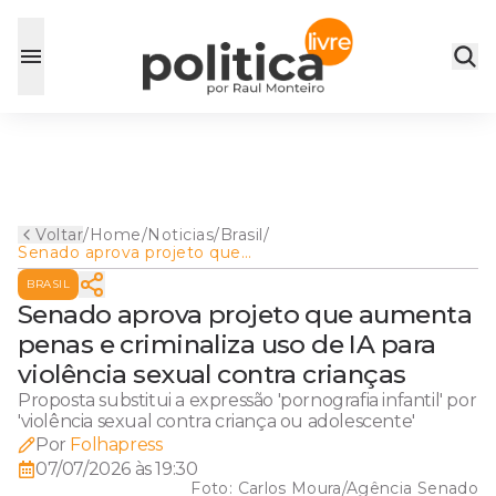
Voltar
/
Home
/
Noticias
/
Brasil
/
Senado aprova projeto que
aumenta penas e criminaliza
BRASIL
uso de IA para violência
sexual contra crianças
Senado aprova projeto que aumenta
penas e criminaliza uso de IA para
violência sexual contra crianças
Proposta substitui a expressão 'pornografia infantil' por
'violência sexual contra criança ou adolescente'
Por
Folhapress
07/07/2026 às 19:30
Foto:
Carlos Moura/Agência Senado