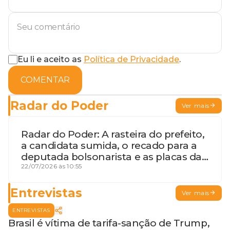
Eu li e aceito as
Política de Privacidade
.
COMENTAR
Radar do Poder
Ver mais
Radar do Poder: A rasteira do prefeito,
a candidata sumida, o recado para a
deputada bolsonarista e as placas da
discórdia
22/07/2026 às 10:55
Entrevistas
Ver mais
ENTREVISTAS
Brasil é vítima de tarifa-sanção de Trump,