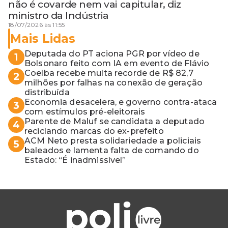
não é covarde nem vai capitular, diz
ministro da Indústria
18/07/2026 às 11:55
Mais Lidas
Deputada do PT aciona PGR por vídeo de
1
Bolsonaro feito com IA em evento de Flávio
Coelba recebe multa recorde de R$ 82,7
2
milhões por falhas na conexão de geração
distribuída
Economia desacelera, e governo contra-ataca
3
com estímulos pré-eleitorais
Parente de Maluf se candidata a deputado
4
reciclando marcas do ex-prefeito
ACM Neto presta solidariedade a policiais
5
baleados e lamenta falta de comando do
Estado: “É inadmissível”