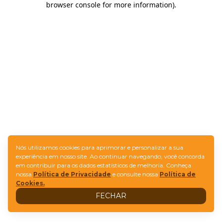
browser console for more information)
.
Nós utilizamos cookies para aprimorar e personalizar a sua
experiência em nosso site. Ao continuar navegando, você concorda
em contribuir para os dados estatísticos de melhoria. Conheça
nossa
Política de Privacidade
e consulte nossa
Política de
Cookies.
FECHAR