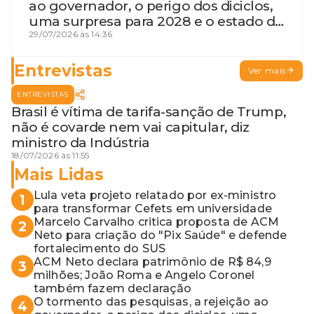
ao governador, o perigo dos diciclos,
uma surpresa para 2028 e o estado de
terceira guerra mundial
29/07/2026 às 14:36
Entrevistas
Ver mais
ENTREVISTAS
Brasil é vítima de tarifa-sanção de Trump,
não é covarde nem vai capitular, diz
ministro da Indústria
18/07/2026 às 11:55
Mais Lidas
Lula veta projeto relatado por ex-ministro
1
para transformar Cefets em universidade
Marcelo Carvalho critica proposta de ACM
2
Neto para criação do "Pix Saúde" e defende
fortalecimento do SUS
ACM Neto declara patrimônio de R$ 84,9
3
milhões; João Roma e Angelo Coronel
também fazem declaração
O tormento das pesquisas, a rejeição ao
4