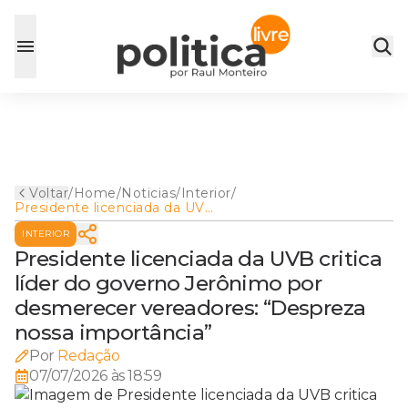
Voltar
/
Home
/
Noticias
/
Interior
/
Presidente licenciada da UVB
critica líder do governo
INTERIOR
Jerônimo por desmerecer
vereadores: “Despreza nossa
Presidente licenciada da UVB critica
importância”
líder do governo Jerônimo por
desmerecer vereadores: “Despreza
nossa importância”
Por
Redação
07/07/2026 às 18:59