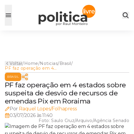
Voltar
/
Home
/
Noticias
/
Brasil
/
PF faz operação em 4
estados sobre suspeita de
BRASIL
desvio de recursos de
emendas Pix em Roraima
PF faz operação em 4 estados sobre
suspeita de desvio de recursos de
emendas Pix em Roraima
Por
Raquel Lopes/Folhapress
03/07/2026 às 11:40
Foto:
Saulo Cruz/Arquivo/Agência Senado