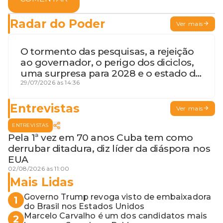
Radar do Poder
Ver mais
O tormento das pesquisas, a rejeição
ao governador, o perigo dos diciclos,
uma surpresa para 2028 e o estado de
terceira guerra mundial
29/07/2026 às 14:36
Entrevistas
Ver mais
ENTREVISTAS
Pela 1ª vez em 70 anos Cuba tem como
derrubar ditadura, diz líder da diáspora nos
EUA
02/08/2026 às 11:00
Mais Lidas
Governo Trump revoga visto de embaixadora
1
do Brasil nos Estados Unidos
Marcelo Carvalho é um dos candidatos mais
2