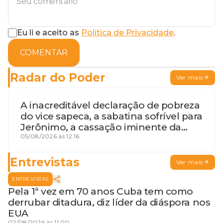
Eu li e aceito as
Política de Privacidade
.
COMENTAR
Radar do Poder
Ver mais
A inacreditável declaração de pobreza
do vice sapeca, a sabatina sofrível para
Jerônimo, a cassação iminente da
desembargadora e a vaga do Quinto
05/08/2026 às 12:16
para o MP baiano
Entrevistas
Ver mais
ENTREVISTAS
Pela 1ª vez em 70 anos Cuba tem como
derrubar ditadura, diz líder da diáspora nos
EUA
02/08/2026 às 11:00