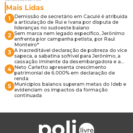
Mais Lidas
Demissão de secretário em Caculé é atribuída
1
a articulação de Rui e Ivana por disputa de
lideranças no sudoeste baiano
Sem marca nem legado específico, Jerônimo
2
enfrenta pior campanha petista, por Raul
Monteiro*
A inacreditável declaração de pobreza do vice
3
sapeca, a sabatina sofrível para Jerônimo, a
cassação iminente da desembargadora e a
vaga do Quinto para o MP baiano
Neto Carletto apresenta crescimento
4
patrimonial de 6.000% em declaração de
renda
Municípios baianos superam metas do Ideb e
5
evidenciam os impactos da formação
continuada