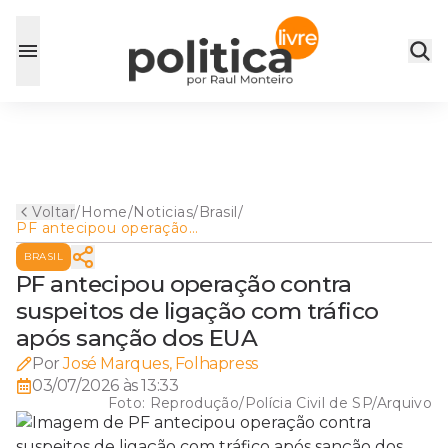
Voltar
/
Home
/
Noticias
/
Brasil
/
PF antecipou operação
contra suspeitos de ligação
BRASIL
com tráfico após sanção dos
EUA
PF antecipou operação contra
suspeitos de ligação com tráfico
após sanção dos EUA
Por
José Marques, Folhapress
03/07/2026 às 13:33
Foto:
Reprodução/Polícia Civil de SP/Arquivo