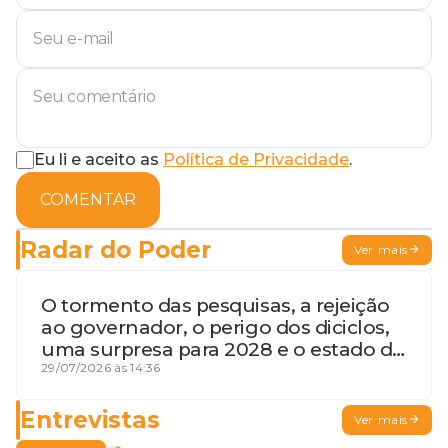
Eu li e aceito as
Política de Privacidade
.
COMENTAR
Radar do Poder
Ver mais
O tormento das pesquisas, a rejeição
ao governador, o perigo dos diciclos,
uma surpresa para 2028 e o estado de
terceira guerra mundial
29/07/2026 às 14:36
Entrevistas
Ver mais