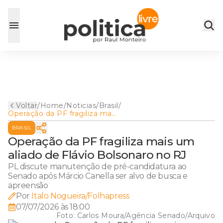
Voltar
/
Home
/
Noticias
/
Brasil
/
Operação da PF fragiliza mais
um aliado de Flávio
BRASIL
Bolsonaro no RJ
Operação da PF fragiliza mais um
aliado de Flávio Bolsonaro no RJ
PL discute manutenção de pré-candidatura ao
Senado após Márcio Canella ser alvo de busca e
apreensão
Por
Italo Nogueira/Folhapress
07/07/2026 às 18:00
Foto:
Carlos Moura/Agência Senado/Arquivo