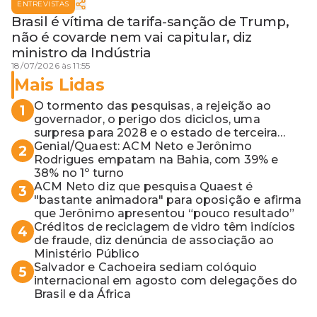
ENTREVISTAS
Brasil é vítima de tarifa-sanção de Trump,
não é covarde nem vai capitular, diz
ministro da Indústria
18/07/2026 às 11:55
Mais Lidas
O tormento das pesquisas, a rejeição ao
1
governador, o perigo dos diciclos, uma
surpresa para 2028 e o estado de terceira
guerra mundial
Genial/Quaest: ACM Neto e Jerônimo
2
Rodrigues empatam na Bahia, com 39% e
38% no 1º turno
ACM Neto diz que pesquisa Quaest é
3
"bastante animadora" para oposição e afirma
que Jerônimo apresentou “pouco resultado”
Créditos de reciclagem de vidro têm indícios
4
de fraude, diz denúncia de associação ao
Ministério Público
Salvador e Cachoeira sediam colóquio
5
internacional em agosto com delegações do
Brasil e da África