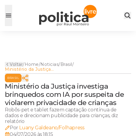
Voltar
/
Home
/
Noticias
/
Brasil
/
Ministério da Justiça
investiga brinquedos com IA
BRASIL
por suspeita de violarem
privacidade de crianças
Ministério da Justiça investiga
brinquedos com IA por suspeita de
violarem privacidade de crianças
Robôs-pet e tablet fazem captação contínua de
dados e direcionam publicidade para crianças, diz
relatório
Por
Luany Galdeano/Folhapress
04/07/2026 às 18:15