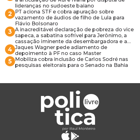
lideranças no sudoeste baiano
PT aciona STF e cobra apuração sobre
2
vazamento de áudios de filho de Lula para
Flávio Bolsonaro
A inacreditável declaração de pobreza do vice
3
sapeca, a sabatina sofrível para Jerônimo, a
cassação iminente da desembargadora e a
vaga do Quinto para o MP baiano
Jaques Wagner pede adiamento de
4
depoimento à PF no caso Master
Mobiliza cobra inclusão de Carlos Sodré nas
5
pesquisas eleitorais para o Senado na Bahia