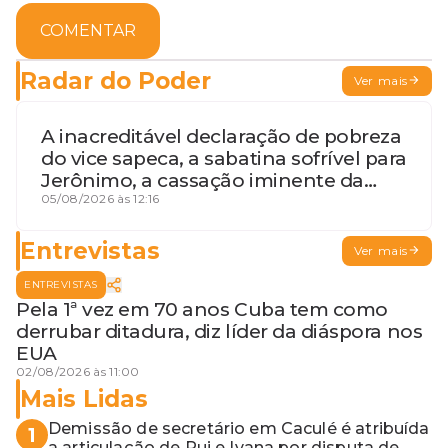
COMENTAR
Radar do Poder
Ver mais
A inacreditável declaração de pobreza
do vice sapeca, a sabatina sofrível para
Jerônimo, a cassação iminente da
desembargadora e a vaga do Quinto
05/08/2026 às 12:16
para o MP baiano
Entrevistas
Ver mais
ENTREVISTAS
Pela 1ª vez em 70 anos Cuba tem como
derrubar ditadura, diz líder da diáspora nos
EUA
02/08/2026 às 11:00
Mais Lidas
Demissão de secretário em Caculé é atribuída
1
a articulação de Rui e Ivana por disputa de