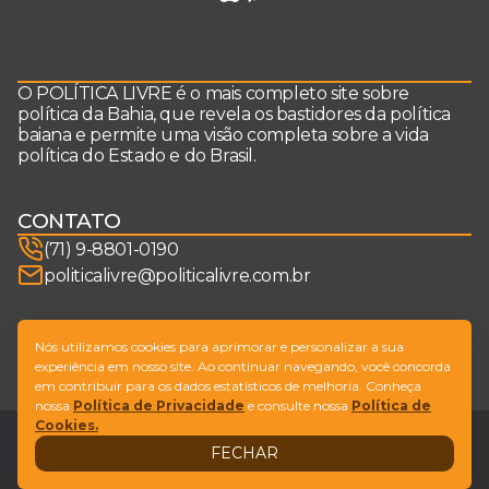
O POLÍTICA LIVRE é o mais completo site sobre
política da Bahia, que revela os bastidores da política
baiana e permite uma visão completa sobre a vida
política do Estado e do Brasil.
CONTATO
(71) 9-8801-0190
politicalivre@politicalivre.com.br
SIGA-NOS
Nós utilizamos cookies para aprimorar e personalizar a sua
experiência em nosso site. Ao continuar navegando, você concorda
em contribuir para os dados estatísticos de melhoria. Conheça
nossa
Política de Privacidade
e consulte nossa
Política de
Cookies.
Legal
Fale conosco
FECHAR
Design by
NVGO
© Copyright Política Livre. All Rights Reserved