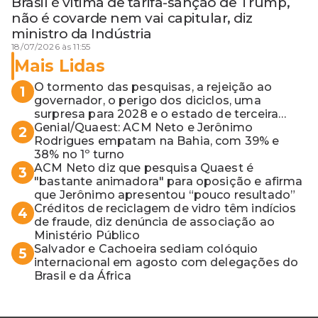
Brasil é vítima de tarifa-sanção de Trump,
não é covarde nem vai capitular, diz
ministro da Indústria
18/07/2026 às 11:55
Mais Lidas
O tormento das pesquisas, a rejeição ao
1
governador, o perigo dos diciclos, uma
surpresa para 2028 e o estado de terceira
guerra mundial
Genial/Quaest: ACM Neto e Jerônimo
2
Rodrigues empatam na Bahia, com 39% e
38% no 1º turno
ACM Neto diz que pesquisa Quaest é
3
"bastante animadora" para oposição e afirma
que Jerônimo apresentou “pouco resultado”
Créditos de reciclagem de vidro têm indícios
4
de fraude, diz denúncia de associação ao
Ministério Público
Salvador e Cachoeira sediam colóquio
5
internacional em agosto com delegações do
Brasil e da África