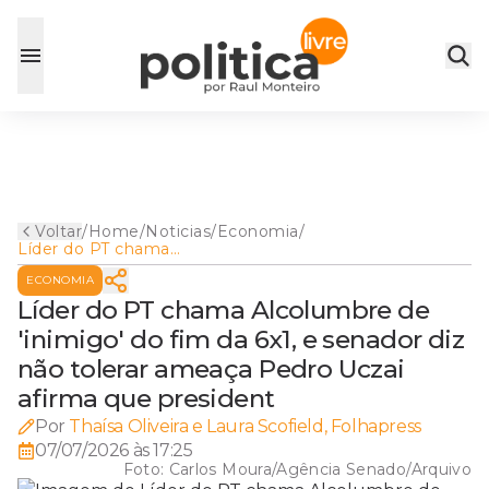
Voltar
/
Home
/
Noticias
/
Economia
/
Líder do PT chama
Alcolumbre de 'inimigo' do
ECONOMIA
fim da 6x1, e senador diz não
tolerar ameaça Pedro Uczai
Líder do PT chama Alcolumbre de
afirma que president
'inimigo' do fim da 6x1, e senador diz
não tolerar ameaça Pedro Uczai
afirma que president
Por
Thaísa Oliveira e Laura Scofield, Folhapress
07/07/2026 às 17:25
Foto:
Carlos Moura/Agência Senado/Arquivo