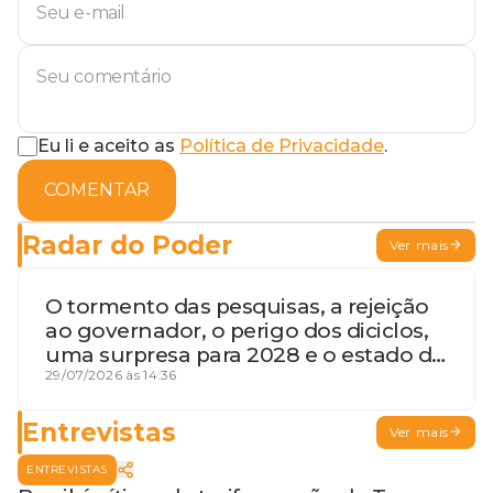
Eu li e aceito as
Política de Privacidade
.
COMENTAR
Radar do Poder
Ver mais
O tormento das pesquisas, a rejeição
ao governador, o perigo dos diciclos,
uma surpresa para 2028 e o estado de
terceira guerra mundial
29/07/2026 às 14:36
Entrevistas
Ver mais
ENTREVISTAS