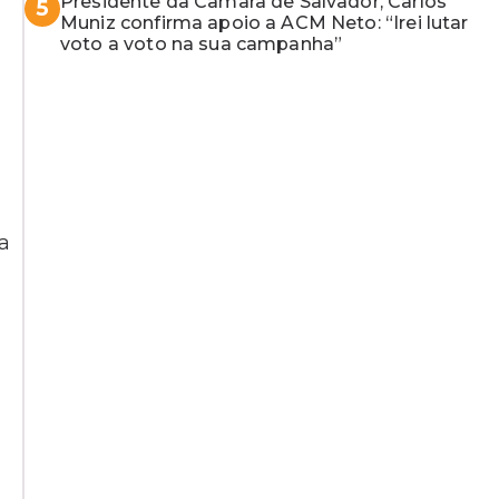
Presidente da Câmara de Salvador, Carlos
5
Muniz confirma apoio a ACM Neto: “Irei lutar
voto a voto na sua campanha”
ia