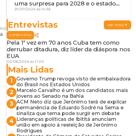
l
uma surpresa para 2028 e o estado
de terceira guerra mundial
29/07/2026 às 14:36
Entrevistas
Ver mais
ivo
ENTREVISTAS
Pela 1ª vez em 70 anos Cuba tem como
derrubar ditadura, diz líder da diáspora nos
EUA
02/08/2026 às 11:00
Mais Lidas
Governo Trump revoga visto de embaixadora
1
do Brasil nos Estados Unidos
Marcelo Carvalho é um dos candidatos mais
2
jovens ao Senado na Bahia
ACM Neto diz que Jerônimo terá de explicar
3
permanência de Eduardo Sodré na Sema e
sinaliza que tema pode surgir em debate
Lideranças políticas de Ibititá anunciam
4
união em apoio à reeleição de Jerônimo
Rodrigues