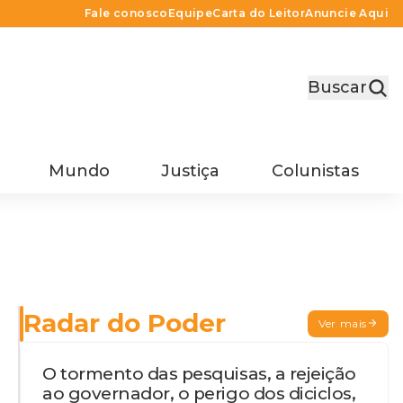
Fale conosco
Equipe
Carta do Leitor
Anuncie Aqui
Buscar
Mundo
Justiça
Colunistas
Radar do Poder
Ver mais
O tormento das pesquisas, a rejeição
ao governador, o perigo dos diciclos,