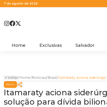
7 de agosto de 2026
Home
Exclusivas
Salvador
Voltar
/
Home
/
Noticias
/
Brasil
/
Itamaraty aciona siderúrgic
na Coreia e cobra solução
BRASIL
para dívida bilionária deixad
pela empresa
Itamaraty aciona siderúrg
solução para dívida bilio