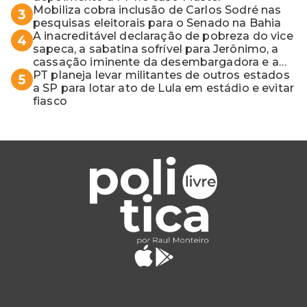
Mobiliza cobra inclusão de Carlos Sodré nas
3
pesquisas eleitorais para o Senado na Bahia
A inacreditável declaração de pobreza do vice
4
sapeca, a sabatina sofrível para Jerônimo, a
cassação iminente da desembargadora e a
vaga do Quinto para o MP baiano
PT planeja levar militantes de outros estados
5
a SP para lotar ato de Lula em estádio e evitar
fiasco