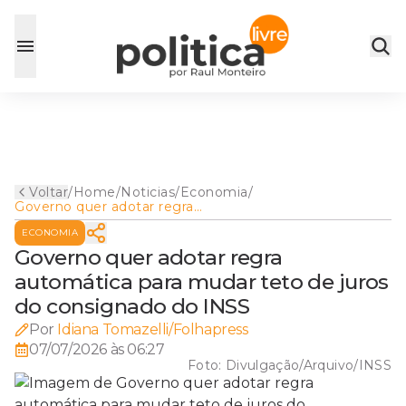
Voltar
/
Home
/
Noticias
/
Economia
/
Governo quer adotar regra
automática para mudar teto
ECONOMIA
de juros do consignado do
INSS
Governo quer adotar regra
automática para mudar teto de juros
do consignado do INSS
Por
Idiana Tomazelli/Folhapress
07/07/2026 às 06:27
Foto:
Divulgação/Arquivo/INSS