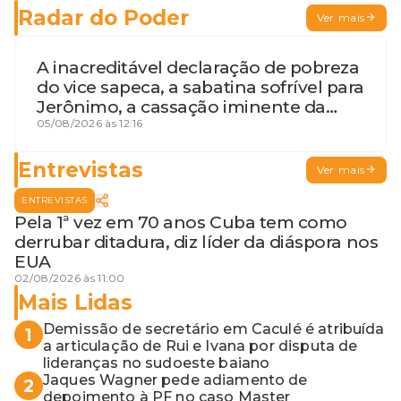
Radar do Poder
Ver mais
A inacreditável declaração de pobreza
do vice sapeca, a sabatina sofrível para
Jerônimo, a cassação iminente da
desembargadora e a vaga do Quinto
05/08/2026 às 12:16
para o MP baiano
Entrevistas
Ver mais
ENTREVISTAS
Pela 1ª vez em 70 anos Cuba tem como
derrubar ditadura, diz líder da diáspora nos
EUA
02/08/2026 às 11:00
Mais Lidas
Demissão de secretário em Caculé é atribuída
1
a articulação de Rui e Ivana por disputa de
lideranças no sudoeste baiano
Jaques Wagner pede adiamento de
2
depoimento à PF no caso Master