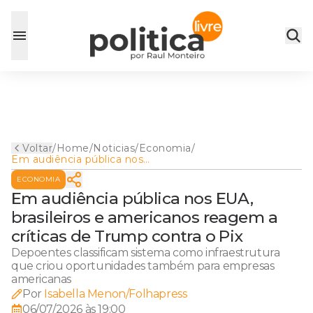
Voltar
/
Home
/
Noticias
/
Economia
/
Em audiência pública nos
EUA, brasileiros e americanos
ECONOMIA
reagem a críticas de Trump
contra o Pix
Em audiência pública nos EUA,
brasileiros e americanos reagem a
críticas de Trump contra o Pix
Depoentes classificam sistema como infraestrutura
que criou oportunidades também para empresas
americanas
Por
Isabella Menon/Folhapress
06/07/2026 às 19:00