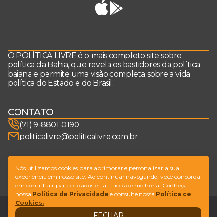
O POLÍTICA LIVRE é o mais completo site sobre
política da Bahia, que revela os bastidores da política
baiana e permite uma visão completa sobre a vida
política do Estado e do Brasil.
CONTATO
(71) 9-8801-0190
politicalivre@politicalivre.com.br
SIGA-NOS
Nós utilizamos cookies para aprimorar e personalizar a sua
experiência em nosso site. Ao continuar navegando, você concorda
em contribuir para os dados estatísticos de melhoria. Conheça
nossa
Política de Privacidade
e consulte nossa
Política de
Cookies.
Legal
Fale conosco
FECHAR