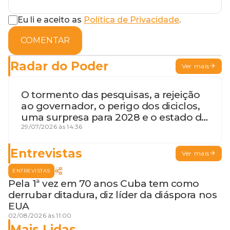
Eu li e aceito as
Política de Privacidade
.
COMENTAR
Radar do Poder
Ver mais
O tormento das pesquisas, a rejeição
ao governador, o perigo dos diciclos,
uma surpresa para 2028 e o estado de
terceira guerra mundial
29/07/2026 às 14:36
Entrevistas
Ver mais
ENTREVISTAS
Pela 1ª vez em 70 anos Cuba tem como
derrubar ditadura, diz líder da diáspora nos
EUA
02/08/2026 às 11:00
Mais Lidas