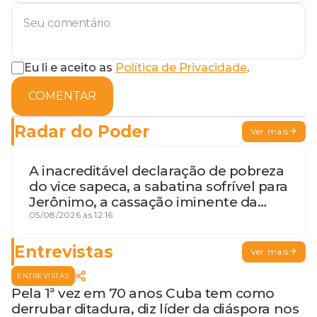
Eu li e aceito as
Política de Privacidade
.
COMENTAR
Radar do Poder
Ver mais
A inacreditável declaração de pobreza
do vice sapeca, a sabatina sofrível para
Jerônimo, a cassação iminente da
desembargadora e a vaga do Quinto
05/08/2026 às 12:16
para o MP baiano
Entrevistas
Ver mais
ENTREVISTAS
Pela 1ª vez em 70 anos Cuba tem como
derrubar ditadura, diz líder da diáspora nos