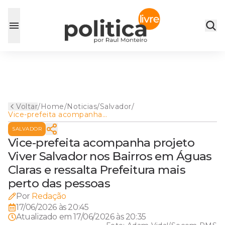
Voltar
/
Home
/
Noticias
/
Salvador
/
Vice-prefeita acompanha
projeto Viver Salvador nos
SALVADOR
Bairros em Águas Claras e
ressalta Prefeitura mais perto
Vice-prefeita acompanha projeto
das pessoas
Viver Salvador nos Bairros em Águas
Claras e ressalta Prefeitura mais
perto das pessoas
Por
Redação
17/06/2026 às 20:45
Atualizado em
17/06/2026 às 20:35