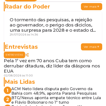
Radar do Poder
Ver mais
O tormento das pesquisas, a rejeição
ao governador, o perigo dos diciclos,
uma surpresa para 2028 e o estado de
terceira guerra mundial
29/07/2026 às 14:36
Entrevistas
Ver mais
ENTREVISTAS
Pela 1ª vez em 70 anos Cuba tem como
derrubar ditadura, diz líder da diáspora nos
EUA
02/08/2026 às 11:00
Mais Lidas
ACM Neto lidera disputa pelo Governo da
1
Bahia com 48,9%, aponta Paraná Pesquisas
BTG/Nexus aponta empate técnico entre Lula
2
e Flávio Bolsonaro no 1º turno