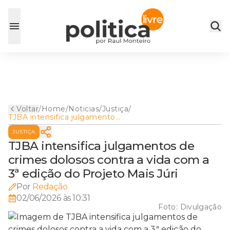
Voltar
/
Home
/
Noticias
/
Justiça
/
TJBA intensifica julgamentos
de crimes dolosos contra a
JUSTIÇA
vida com a 3ª edição do
Projeto Mais Júri
TJBA intensifica julgamentos de
crimes dolosos contra a vida com a
3ª edição do Projeto Mais Júri
Por
Redação
02/06/2026 às 10:31
Foto:
Divulgação