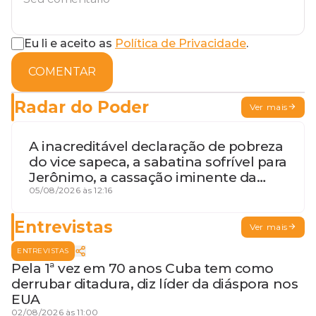
Eu li e aceito as
Política de Privacidade
.
COMENTAR
Radar do Poder
Ver mais
A inacreditável declaração de pobreza
do vice sapeca, a sabatina sofrível para
Jerônimo, a cassação iminente da
desembargadora e a vaga do Quinto
05/08/2026 às 12:16
para o MP baiano
Entrevistas
Ver mais
ENTREVISTAS
Pela 1ª vez em 70 anos Cuba tem como
derrubar ditadura, diz líder da diáspora nos
EUA
02/08/2026 às 11:00