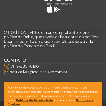
O POLÍTICA LIVRE é o mais completo site sobre
política da Bahia, que revela os bastidores da política
baiana e permite uma visão completa sobre a vida
política do Estado e do Brasil.
CONTATO
(71) 9-8801-0190
politicalivre@politicalivre.com.br
SIGA-NOS
Nós utilizamos cookies para aprimorar e personalizar a sua
experiência em nosso site. Ao continuar navegando, você concorda
em contribuir para os dados estatísticos de melhoria. Conheça
nossa
Política de Privacidade
e consulte nossa
Política de
Cookies.