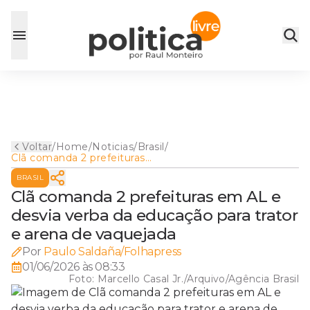
Voltar
/
Home
/
Noticias
/
Brasil
/
Clã comanda 2 prefeituras
em AL e desvia verba da
BRASIL
educação para trator e arena
de vaquejada
Clã comanda 2 prefeituras em AL e
desvia verba da educação para trator
e arena de vaquejada
Por
Paulo Saldaña/Folhapress
01/06/2026 às 08:33
Foto:
Marcello Casal Jr./Arquivo/Agência Brasil